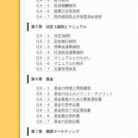
Q４－４ 給与規則
Q４－５ 役員報酬規則
Q４－６ 旅費日当等規程
Q４－７ 院内感染防止対策委員会規程
第５章 法定３細則とマニュアル
Q５－１ 法定3細則
Q５－２ 定款施行細則
Q５－３ 理事会議事細則
Q５－４ 社員総会議事細則
Q５－５ マニュアルとのちがい
Q５－６ マニュアルの例示
Q５－７ 文書管理体系
第６章 基金
Q６－１ 基金の特徴と関係書類
Q６－２ 基金の法人のメリット・デメリット
Q６－３ 基金募集のための募集通知書
Q６－４ 基金引受申込書
Q６－５ 基金割当て決定通知書
Q６－６ 基金拠出契約書
Q６－７ 基金の定款記載
第７章 簡易マーケティング