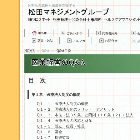
お客様の成長と発展を支援する
HOME
ごあいさつ
代表者紹介
著書・雑誌
メルマガ
お問合せ
HOME
>
Q&A
>
Q&A目次
目 次
第１章 医療法人制度の概要
Q１－１ 医療法人制度の概要
Q１－２ 医療法人化のメリット・デメリット
Q１－３ 本法（法３９条）と附則（１０条（２））法人
Q１－４ 医療法人の名称と財産
Q１－５ 設立、役員・社員
Q１－６ 基金
Q１－７ 指導監督