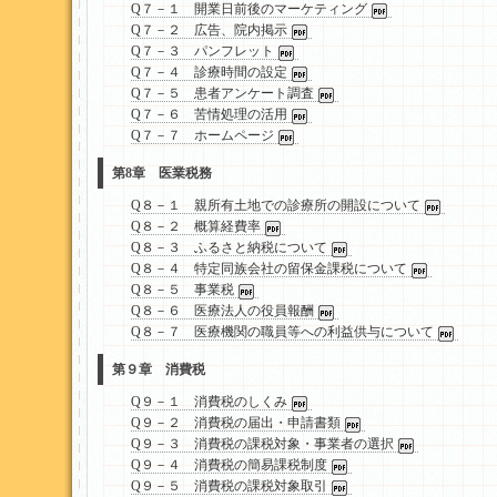
Q７－１ 開業日前後のマーケティング
Q７－２ 広告、院内掲示
Q７－３ パンフレット
Q７－４ 診療時間の設定
Q７－５ 患者アンケート調査
Q７－６ 苦情処理の活用
Q７－７ ホームページ
第8章 医業税務
Q８－１ 親所有土地での診療所の開設について
Q８－２ 概算経費率
Q８－３ ふるさと納税について
Q８－４ 特定同族会社の留保金課税について
Q８－５ 事業税
Q８－６ 医療法人の役員報酬
Q８－７ 医療機関の職員等への利益供与について
第９章 消費税
Q９－１ 消費税のしくみ
Q９－２ 消費税の届出・申請書類
Q９－３ 消費税の課税対象・事業者の選択
Q９－４ 消費税の簡易課税制度
Q９－５ 消費税の課税対象取引