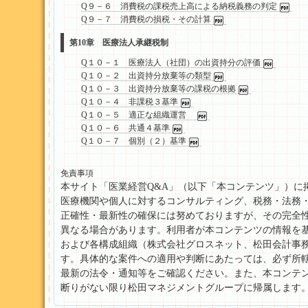
Q９－６ 消費税の課税売上高による納税義務の判定
Q９－７ 消費税の損税・その計算
第10章 医療法人承継税制
Q１０－１ 医療法人（社団）の出資持分の評価
Q１０－２ 出資持分放棄等の類型
Q１０－３ 出資持分放棄等の課税の根拠
Q１０－４ 非課税３基準
Q１０－５ 適正な組織運営
Q１０－６ 共通４基準
Q１０－７ 個別（２）基準
免責事項
本サイト「医業経営Q&A」（以下「本コンテンツ」）に
医療機関や個人に対するコンサルティング、税務・法務
正確性・最新性の確保には努めておりますが、その完全
異なる場合があります。利用者が本コンテンツの情報を
および各構成組織（株式会社グロスネット、松田会計事
す。具体的な案件への適用や判断にあたっては、必ず所
最新の法令・通知等をご確認ください。また、本コンテン
断りがない限り松田マネジメントグループに帰属します