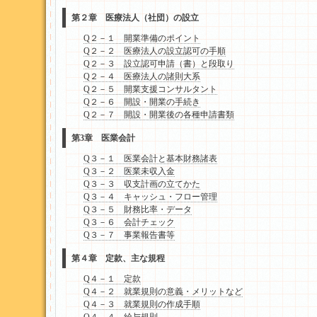
第２章 医療法人（社団）の設立
Q２－１ 開業準備のポイント
Q２－２ 医療法人の設立認可の手順
Q２－３ 設立認可申請（書）と段取り
Q２－４ 医療法人の諸則大系
Q２－５ 開業支援コンサルタント
Q２－６ 開設・開業の手続き
Q２－７ 開設・開業後の各種申請書類
第3章 医業会計
Q３－１ 医業会計と基本財務諸表
Q３－２ 医業未収入金
Q３－３ 収支計画の立てかた
Q３－４ キャッシュ・フロー管理
Q３－５ 財務比率・データ
Q３－６ 会計チェック
Q３－７ 事業報告書等
第４章 定款、主な規程
Q４－１ 定款
Q４－２ 就業規則の意義・メリットなど
Q４－３ 就業規則の作成手順