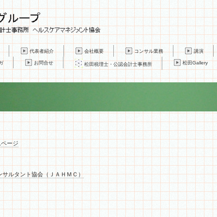
代表者紹介
会社概要
コンサル業務
講演
ガ
お問合せ
松田Gallery
松田税理士・公認会計士事務所
ムページ
ンサルタント協会（ＪＡＨＭＣ）