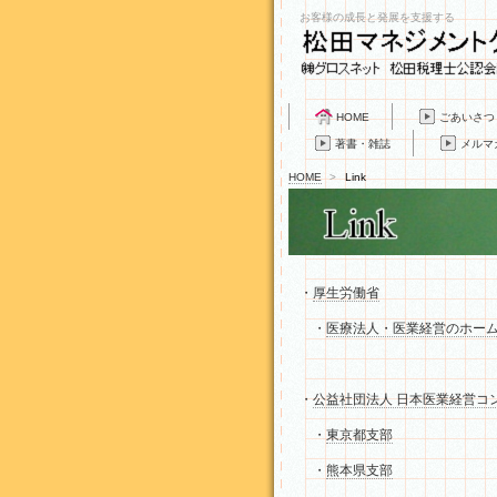
お客様の成長と発展を支援する
HOME
ごあいさつ
著書・雑誌
メルマ
HOME
>
Link
・
厚生労働省
・
医療法人・医業経営のホー
・
公益社団法人 日本医業経営コ
・
東京都支部
・
熊本県支部