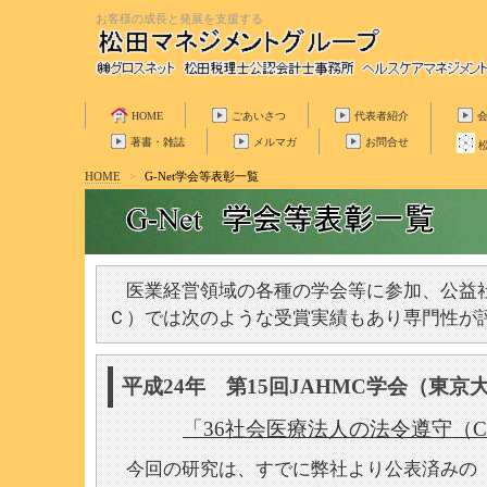
お客様の成長と発展を支援する
HOME
ごあいさつ
代表者紹介
著書・雑誌
メルマガ
お問合せ
HOME
>
G-Net学会等表彰一覧
医業経営領域の各種の学会等に参加、公益社
Ｃ）では次のような受賞実績もあり専門性が
平成24年 第15回JAHMC学会（東
「36社会医療法人の法令遵守（Co
今回の研究は、すでに弊社より公表済みの「