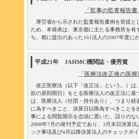
「監事の監査報告書
厚労省から示された監査報告書例を前提とし
ため、本発表は、東京都に主たる事務所を有
ち、都に提出のあった161法人の2007年度
平成21年 JAHMC機関誌・
「医療法改正後の医療
改正医療法（以下「改正法」という。）は、2
款の原則期日）をとる医療法人の改正法に基づく
は、医療法人（社団・持分あり）、つまり経
に為すべきこと、決算日以降為すべきことを
事による閲覧開示を念頭に置いた、誤りのな
2008年7月の発刊予定であり、3月末日決
ック事項及び4月以降決算法人のチェックポ