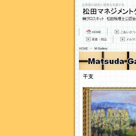
お客様の成長と発展を支援する
HOME
ごあいさつ
著書・雑誌
メルマ
HOME
>
M.Gallery