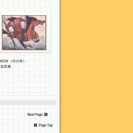
2002年（午の年）「女武者」
（F8）
002年（午の年）
「女武者」