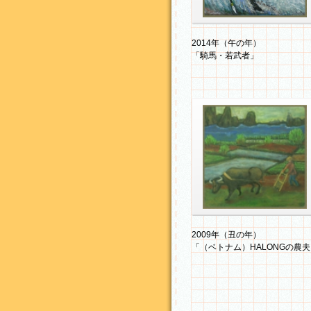
2014年（午の年）「騎馬・若
武者」（F8）
2014年（午の年）
「騎馬・若武者」
2009年（丑の年）「（ベトナ
ム）HALONGの農夫」（F8一
2009年（丑の年）
部）
「（ベトナム）HALONGの農夫