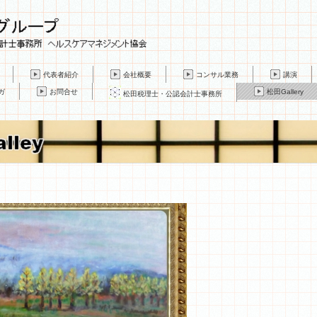
代表者紹介
会社概要
コンサル業務
講演
ガ
お問合せ
松田Gallery
松田税理士・公認会計士事務所