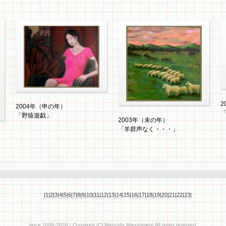
2004年（申の年）「野猿遊
2
戯」（F20一部）
2004年（申の年）
2003年（未の年）「羊群声な
「野猿遊戯」
く・・・」（F10）
2003年（未の年）
「羊群声なく・・・」
|
1
|
2
|
3
|
4
|
5
|
6
|
7
|
8
|
9
|
10
|
11
|
12
|
13
|
14
|
15
|
16
|
17
|
18
|
19
|
20
|
21
|
22
|
23
|
since 2006-2026
/ Copyright (C) Matsuda.Managment All rights reserved.