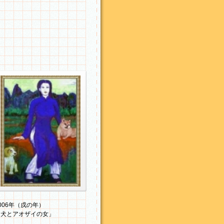
2006年（戌の年）「犬とアオザ
イの女」（F20一部）
006年（戌の年）
「犬とアオザイの女」