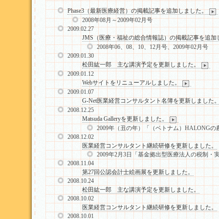
Phase3（最新医療経営）の掲載記事を追加しました。
2008年08月～2009年02月号
2009.02.27
JMS（医療・福祉の総合情報誌）の掲載記事を追加
2008年06、08、10、12月号、2009年02月号
2009.01.30
松田紘一郎 主な講演予定を更新しました。
2009.01.12
Webサイトをリニューアルしました。
2009.01.07
G-Net医業経営コンサルタント名簿を更新しました
2008.12.25
Matsuda Galleryを更新しました。
2009年（丑の年）「（ベトナム）HALONGの
2008.12.02
医業経営コンサルタント継続研修を更新しました。
2009年2月3日「基金拠出型医療法人の税制・
2008.11.04
第27回公認会計士絵画展を更新しました。
2008.10.24
松田紘一郎 主な講演予定を更新しました。
2008.10.02
医業経営コンサルタント継続研修を更新しました。
2008.10.01