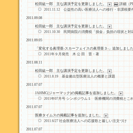
松田紘一郎 主な講演予定を更新しました。
詳細（P
2011.11.12 公益性の高い医療法人への移行・非課税
2011.09.08
松田紘一郎 主な講演予定を更新しました。
2011.10.30 民間病院の消費税「損金」負担の現状と対
2011.09.05
「変化する眞理亜-スカーフェイスの眞理亜３-」追加しまし
2011年９月発売 木 公 田 晋・著
2011.08.11
松田紘一郎 主な講演予定を更新しました。
2011.8.19 基金拠出型医療法人の概要と課題
2011.07.07
JAHMC(ジャーマック)の掲載記事を追加しました。
2011年07月号 シンポジウム１ 医療機関の消費税と
2011.07.07
医療タイムスの掲載記事を追加しました。
2011.6/27 社会医療法人への応援歌と厳しい注文づけ
2011.07.07