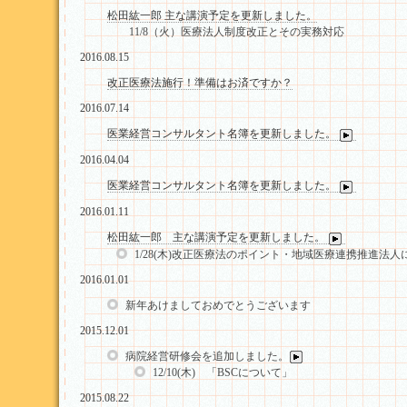
松田紘一郎 主な講演予定を更新しました。
11/8（火）医療法人制度改正とその実務対応
2016.08.15
改正医療法施行！準備はお済ですか？
2016.07.14
医業経営コンサルタント名簿を更新しました。
2016.04.04
医業経営コンサルタント名簿を更新しました。
2016.01.11
松田紘一郎 主な講演予定を更新しました。
1/28(木)改正医療法のポイント・地域医療連携推進法人
2016.01.01
新年あけましておめでとうございます
2015.12.01
病院経営研修会を追加しました。
12/10(木) 「BSCについて」
2015.08.22