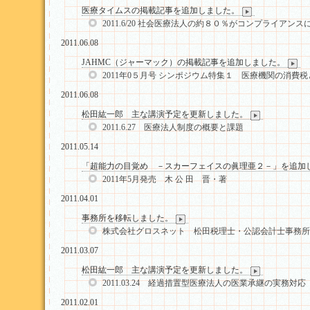
医療タイムスの掲載記事を追加しました。
2011.6/20 社会医療法人の約８０％がコンプライアンス
2011.06.08
JAHMC（ジャーマック）の掲載記事を追加しました。
2011年0５月号 シンポジウム特集１ 医療機関の消費
2011.06.08
松田紘一郎 主な講演予定を更新しました。
2011.6.27 医療法人制度の概要と課題
2011.05.14
「超能力の目覚め －スカーフェイスの眞理亜２－」を追加
2011年5月発売 木 公 田 晋・著
2011.04.01
事務所を移転しました。
株式会社グロスネット 松田税理士・公認会計士事務所
2011.03.07
松田紘一郎 主な講演予定を更新しました。
2011.03.24 経過措置型医療法人の医業承継の実務対応
2011.02.01