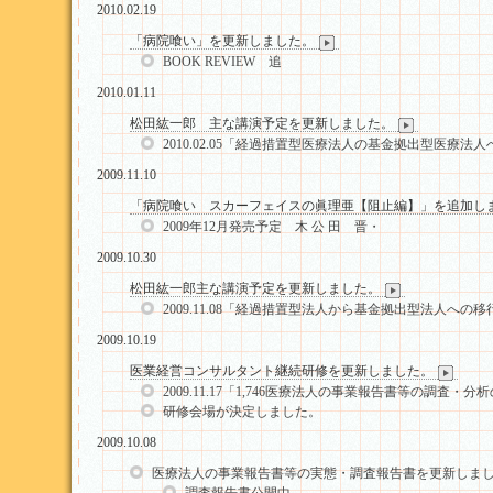
2010.02.19
「病院喰い」を更新しました。
BOOK REVIEW 追
2010.01.11
松田紘一郎 主な講演予定を更新しました。
2010.02.05「経過措置型医療法人の基金拠出型医療
2009.11.10
「病院喰い スカーフェイスの眞理亜【阻止編】」を追加し
2009年12月発売予定 木 公 田 晋・
2009.10.30
松田紘一郎主な講演予定を更新しました。
2009.11.08「経過措置型法人から基金拠出型法人へ
2009.10.19
医業経営コンサルタント継続研修を更新しました。
2009.11.17「1,746医療法人の事業報告書等の調査・
研修会場が決定しました。
2009.10.08
医療法人の事業報告書等の実態・調査報告書を更新しま