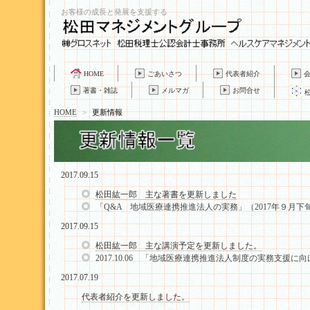
お客様の成長と発展を支援する
HOME
ごあいさつ
代表者紹介
著書・雑誌
メルマガ
お問合せ
HOME
>
更新情報
2017.09.15
松田紘一郎 主な著書を更新しました
「Q&A 地域医療連携推進法人の実務」（2017年９月下
2017.09.15
松田紘一郎 主な講演予定を更新しました。
2017.10.06 「地域医療連携推進法人制度の実務支援に
2017.07.19
代表者紹介を更新しました。