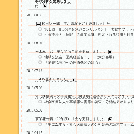
等の分析を更新しまし
た。
2013.09.30
松田紘一郎 主な講演予定を更新しました。
第１回「JPBM医業承継コンサルタント」実務力ブラッ
～医療法人（病院）の事業承継 想定される課題と対策
2013.08.01
松田紘一郎 主な講演予定を更新しました。
地域交流会・医業経営セミナー（大分会場）
「消費税増税への医療機関の対応」
2013.07.16
Linkを更新しました。
2013.05.08
社会医療法人の事業報告、約８割に法令違反－グロスネット
社会医療法人の事業報告書等の調査・分析結果がキャリア
2013.05.02
事業報告書（22年度）社会を更新しました。
「平成22年度・社会医療法人の分析結果の請求フォー
2013.04.15