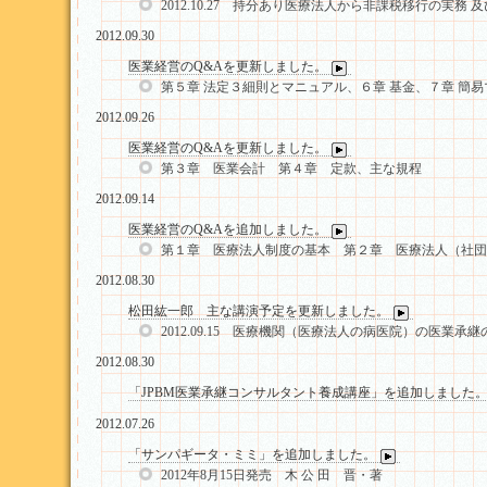
2012.10.27 持分あり医療法人から非課税移行の実務
2012.09.30
医業経営のQ&Aを更新しました。
第５章 法定３細則とマニュアル、６章 基金、７章 簡
2012.09.26
医業経営のQ&Aを更新しました。
第３章 医業会計 第４章 定款、主な規程
2012.09.14
医業経営のQ&Aを追加しました。
第１章 医療法人制度の基本 第２章 医療法人（社団
2012.08.30
松田紘一郎 主な講演予定を更新しました。
2012.09.15 医療機関（医療法人の病医院）の医業承
2012.08.30
「JPBM医業承継コンサルタント養成講座」を追加しました
2012.07.26
「サンパギータ・ミミ」を追加しました。
2012年8月15日発売 木 公 田 晋・著