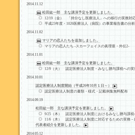
2014.11.12
松田紘一郎 主な講演予定を更新しました。
12/19（金） 「持分なし医療法人」への移行の実務対
平成23年度・1026医療法人（病院）の事業報告書の分
2014.11.02
マリアの恋人たちを追加しました。
マリアの恋人たち -スカーフェイスの眞理亜・外伝2- 
2014.11.01
松田紘一郎 主な講演予定を更新しました。
12/9（火） 認定医療法人制度・みなし贈与課税への実
2014.10.01
認定医療法人制度開始（平成26年10月１日～）
認定医療法人制度の書類・様式・記載例集無料配布
2014.09.19
松田紘一郎 主な講演予定を更新しました。
9/25（木） 認定医療法人制度におけるみなし贈与課
11/6（木） 認定医療法人制度に対応するための実務
代表者紹介を更新しました。
2014.05.12