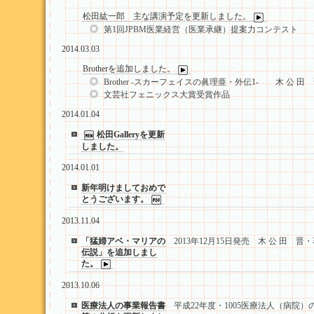
松田紘一郎 主な講演予定を更新しました。
第1回JPBM医業経営（医業承継）提案力コンテスト
2014.03.03
Brotherを追加しました。
Brother -スカーフェイスの眞理亜・外伝1- 木 公 田
文芸社フェニックス大賞受賞作品
2014.01.04
松田Galleryを更新
しました。
2014.01.01
新年明けましておめで
とうございます。
2013.11.04
「猛婦アベ・マリアの
2013年12月15日発売 木 公 田 晋
伝説」を追加しまし
た。
2013.10.06
医療法人の事業報告書
平成22年度・1005医療法人（病院