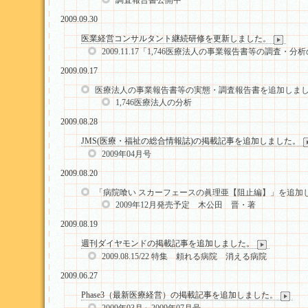
調査報告書公開中
2009.09.30
医業経営コンサルタント継続研修を更新しました。
2009.11.17「1,746医療法人の事業報告書等の調査・
2009.09.17
医療法人の事業報告書等の実態・調査報告書を追加しま
1,746医療法人の分析
2009.08.28
JMS(医療・福祉の総合情報誌)の掲載記事を追加しました。
2009年04月号
2009.08.20
「病院喰い スカーフェースの眞理亜【阻止編】」を追加
2009年12月発売予定 木公田 晋・著
2009.08.19
週刊ダイヤモンドの掲載記事を追加しました。
2009.08.15/22 特集 頼れる病院 消える病院
2009.06.27
Phase3（最新医療経営）の掲載記事を追加しました。