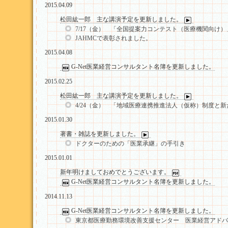
2015.04.09
松田紘一郎 主な講演予定を更新しました。
7/17（金） 「全国提案力コンテスト（医療機関向け）
JAHMCで表彰されました。
2015.04.08
G-Net医業経営コンサルタント名簿を更新しました。
2015.02.25
松田紘一郎 主な講演予定を更新しました。
4/24（金） 「地域医療連携推進法人（仮称）制度
2015.01.30
著書・雑誌を更新しました。
ドクターのための「医業承継」の手引き
2015.01.01
新年明けましておめでとうございます。
G-Net医業経営コンサルタント名簿を更新しました。
2014.11.13
G-Net医業経営コンサルタント名簿を更新しました。
東京都医療勤務環境改善支援センター 医業経営アドバ