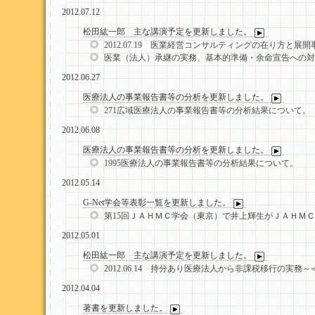
2012.07.12
松田紘一郎 主な講演予定を更新しました。
2012.07.19 医業経営コンサルティングの在り方と展開
医業（法人）承継の実務、基本的準備・余命宣告への対
2012.06.27
医療法人の事業報告書等の分析を更新しました。
271広域医療法人の事業報告書等の分析結果について。
2012.06.08
医療法人の事業報告書等の分析を更新しました。
1995医療法人の事業報告書等の分析結果について。
2012.05.14
G-Net学会等表彰一覧を更新しました。
第15回ＪＡＨＭＣ学会（東京）で井上輝生がＪＡＨＭ
2012.05.01
松田紘一郎 主な講演予定を更新しました。
2012.06.14 持分あり医療法人から非課税移行の実
2012.04.04
著書を更新しました。