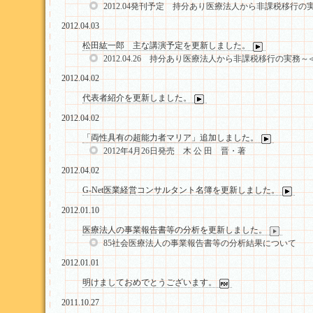
2012.04発刊予定 持分あり医療法人から非課税移行の
2012.04.03
松田紘一郎 主な講演予定を更新しました。
2012.04.26 持分あり医療法人から非課税移行の実
2012.04.02
代表者紹介を更新しました。
2012.04.02
「両性具有の超能力者マリア」追加しました。
2012年4月26日発売 木 公 田 晋・著
2012.04.02
G-Net医業経営コンサルタント名簿を更新しました。
2012.01.10
医療法人の事業報告書等の分析を更新しました。
85社会医療法人の事業報告書等の分析結果について
2012.01.01
明けましておめでとうございます。
2011.10.27