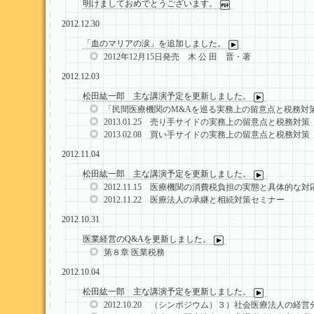
明けましておめでとうございます。
2012.12.30
「血のマリアの涙」を追加しました。
2012年12月15日発売 木 公 田 晋・著
2012.12.03
松田紘一郎 主な講演予定を更新しました。
「民間医療機関のM&Aを巡る実務上の留意点と税務対
2013.01.25 売り手サイドの実務上の留意点と税務対策
2013.02.08 買い手サイドの実務上の留意点と税務対策
2012.11.04
松田紘一郎 主な講演予定を更新しました。
2012.11.15 医療機関の消費税負担の実態と具体的な対
2012.11.22 医療法人の承継と相続対策セミナー
2012.10.31
医業経営のQ&Aを更新しました。
第８章 医業税務
2012.10.04
松田紘一郎 主な講演予定を更新しました。
2012.10.20 （シンポジウム）３）社会医療法人の経