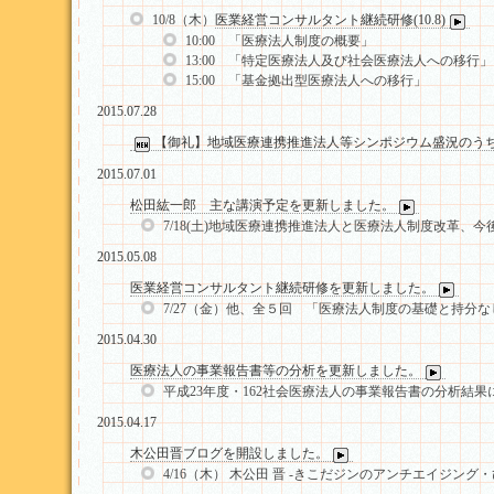
10/8（木）
医業経営コンサルタント継続研修(10.8)
10:00 「医療法人制度の概要」
13:00 「特定医療法人及び社会医療法人への移行」
15:00 「基金拠出型医療法人への移行」
2015.07.28
【御礼】地域医療連携推進法人等シンポジウム盛況のう
2015.07.01
松田紘一郎 主な講演予定を更新しました。
7/18(土)地域医療連携推進法人と医療法人制度改革、今
2015.05.08
医業経営コンサルタント継続研修を更新しました。
7/27（金）他、全５回 「医療法人制度の基礎と持分
2015.04.30
医療法人の事業報告書等の分析を更新しました。
平成23年度・162社会医療法人の事業報告書の分析結果
2015.04.17
木公田晋ブログを開設しました。
4/16（木） 木公田 晋 -きこだジンのアンチエイジング