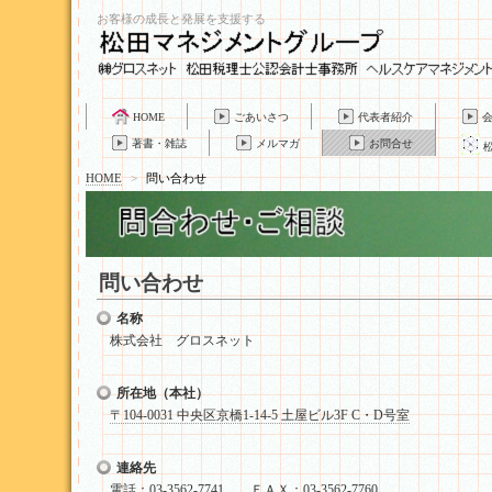
お客様の成長と発展を支援する
HOME
ごあいさつ
代表者紹介
著書・雑誌
メルマガ
お問合せ
HOME
>
問い合わせ
問い合わせ
名称
株式会社 グロスネット
所在地（本社）
〒104-0031 中央区京橋1-14-5 土屋ビル3F C・D号室
連絡先
電話：03-3562-7741 ＦＡＸ：03-3562-7760