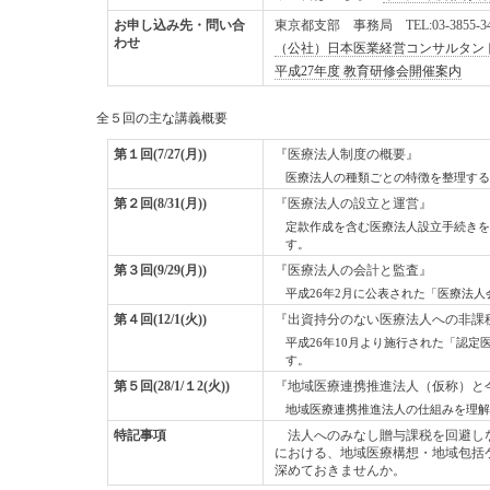
お申し込み先・問い合
東京都支部 事務局 TEL:03-3855-34
わせ
（公社）日本医業経営コンサルタン
平成27年度 教育研修会開催案内
全５回の主な講義概要
第１回(7/27(月))
『医療法人制度の概要』
医療法人の種類ごとの特徴を整理する
第２回(8/31(月))
『医療法人の設立と運営』
定款作成を含む医療法人設立手続きを
す。
第３回(9/29(月))
『医療法人の会計と監査』
平成26年2月に公表された「医療法
第４回(12/1(火))
『出資持分のない医療法人への非課
平成26年10月より施行された「認
す。
第５回(28/1/１2(火))
『地域医療連携推進法人（仮称）と
地域医療連携推進法人の仕組みを理解
特記事項
法人へのみなし贈与課税を回避しな
における、地域医療構想・地域包括
深めておきませんか。