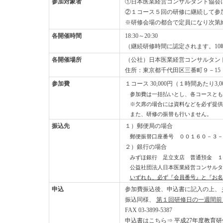
参加対象者
①日本医業経営コンサルタント協会
②１コース５回の研修に継続して参
※研修会場の都合で定員になり次第
各開催時間
18:30～20:30
（継続研修時間に認定されます。10
各開催場所
（公社）日本医業経営コンサルタン
住所：東京都千代田区三番町９－15
参加費
１コース 30,000円（１時間あたり3,0
参加費は一括払いとし、各コースとも
※欠席の場合には資料などを必ず提供
また、研修の振替も行いません。
振込先
１）郵便局の場合
郵便振替口座番号 ００１６０－３－
２）銀行の場合
みずほ銀行 足立支店 普通預金 １
公益社団法人日本医業経営コンサルタ
いずれも、必ず『会員番号』と『お名
申込
参加費振込後、申込書に記入の上、
振込同様、
第１回研修日の一週間前
FAX 03-3899-5387
申込書はこちら⇒
平成27年度教育