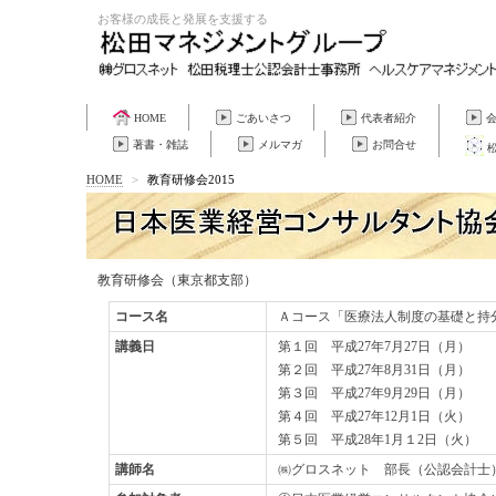
お客様の成長と発展を支援する
HOME
ごあいさつ
代表者紹介
著書・雑誌
メルマガ
お問合せ
HOME
>
教育研修会2015
教育研修会（東京都支部）
コース名
Ａコース「医療法人制度の基礎と持
講義日
第１回 平成27年7月27日（月）
第２回 平成27年8月31日（月）
第３回 平成27年9月29日（月）
第４回 平成27年12月1日（火）
第５回 平成28年1月１2日（火）
講師名
㈱グロスネット 部長（公認会計士）