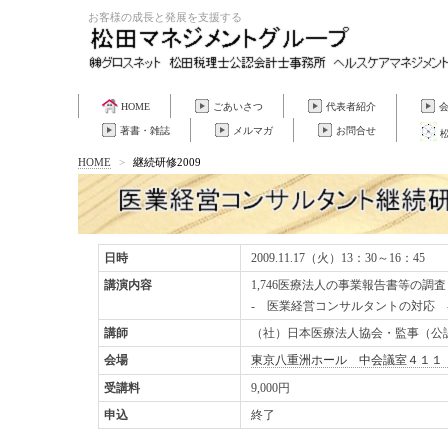
お客様の成長と発展を支援する
HOME
ごあいさつ
代表者紹介
著書・雑誌
メルマガ
お問合せ
HOME
>
継続研修2009
日時
2009.11.17（火）13：30～16：45
講演内容
1,746医療法人の事業報告書等の調
- 医業経営コンサルタントの対応 
講師
（社）日本医療法人協会・監事（公
会場
東京八重洲ホール 中会議室４１１
受講料
9,000円
申込
終了