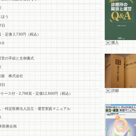
郎
じほう
7日
頁・定価 2,730円（税込）
購入
3-0
運営の手続と文例書式
郎
出版 株式会社
8日
詳細
ケース付・2,798頁・定価12,600円（税込）
人・特定医療法人設立・運営実践マニュアル
郎
本医療企画