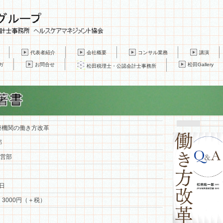
代表者紹介
会社概要
コンサル業務
講演
ガ
お問合せ
松田Gallery
松田税理士・公認会計士事務所
療機関の働き方改革
郎
経営部
1日
 3000円（＋税）