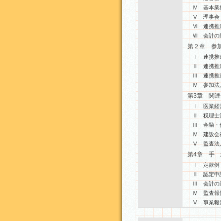
Ⅳ 基本業
Ⅴ 理事会
Ⅵ 連携推
Ⅶ 会計の
第２章 参
Ⅰ 連携推
Ⅱ 連携推
Ⅲ 連携推
Ⅳ 参加法
第3章 関
Ⅰ 医業経
Ⅱ 税理士
Ⅲ 金融・
Ⅳ 建設会
Ⅴ 監査法
第4章 手 
Ⅰ 定款例
Ⅱ 認定申
Ⅲ 会計の
Ⅳ 監査報
Ⅴ 事業報