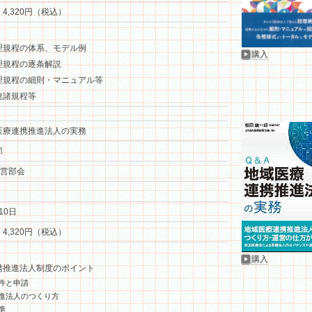
 4,320円（税込）
理規程の体系、モデル例
購入
理規程の逐条解説
理規程の細則・マニュアル等
連諸規程等
医療連携推進法人の実務
郎
経営部会
10日
 4,320円（税込）
購入
携推進法人制度のポイント
件と申請
進法人のつくり方
準