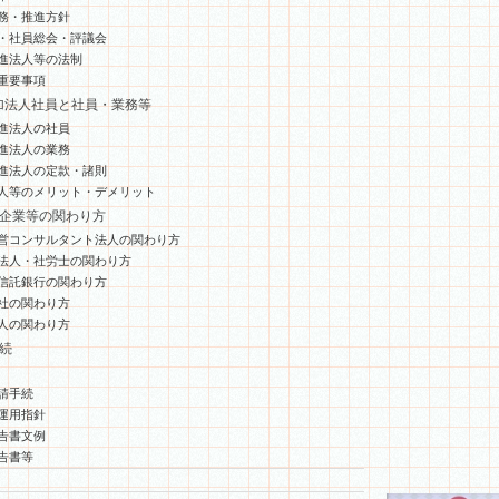
務・推進方針
・社員総会・評議会
進法人等の法制
重要事項
加法人社員と社員・業務等
進法人の社員
進法人の業務
進法人の定款・諸則
人等のメリット・デメリット
連企業等の関わり方
営コンサルタント法人の関わり方
法人・社労士の関わり方
信託銀行の関わり方
社の関わり方
人の関わり方
続
請手続
運用指針
告書文例
告書等