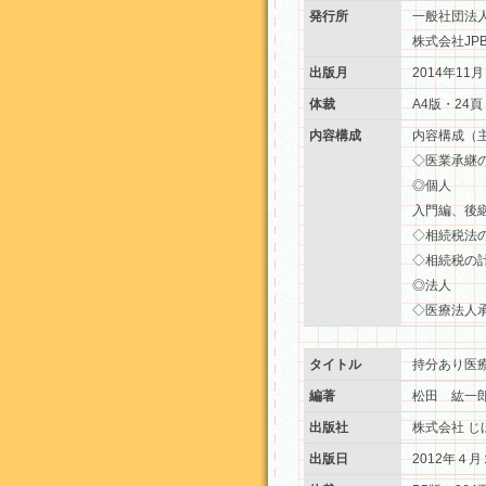
発行所
一般社団法
株式会社JP
出版月
2014年11月
体裁
A4版・24頁
内容構成
内容構成（
◇医業承継
◎個人
入門編、後
◇相続税法
◇相続税の
◎法人
◇医療法人
タイトル
持分あり医
編著
松田 紘一
出版社
株式会社 じ
出版日
2012年４