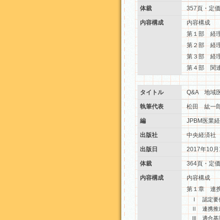
体裁
357頁・定価
内容構成
内容構成
第１部 経
第２部 経
第３部 経
第４部 関
タイトル
Q&A 地域
執筆代表
松田 紘一
編
JPBM医業
出版社
中央経済社
出版日
2017年10月
体裁
364頁・定価
内容構成
内容構成
第１章 連
Ⅰ 認定要
Ⅱ 連携推
Ⅲ 適合基