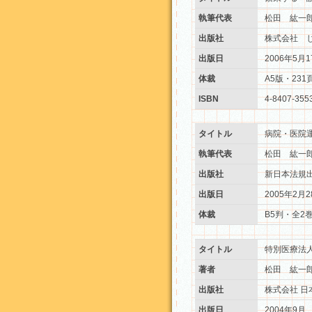
執筆代表
松田 紘一
出版社
株式会社 
出版日
2006年5月1
体裁
A5版・231
ISBN
4-8407-355
タイトル
病院・医院
執筆代表
松田 紘一
出版社
新日本法規
出版日
2005年2月2
体裁
B5判・全2巻
タイトル
特別医療法
著者
松田 紘一
出版社
株式会社 日
出版日
2004年9月