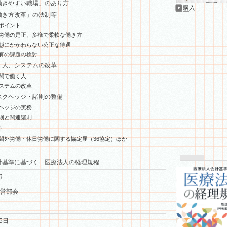
働きやすい職場」のあり方
購入
働き方改革」の法制等
ポイント
労働の是正、多様で柔軟な働き方
態にかかわらない公正な待遇
有の課題の検討
く人、システムの改革
関で働く人
ステムの改革
スクヘッジ・諸則の整備
ヘッジの実務
則と関連諸則
料
間外労働・休日労働に関する協定届（36協定）ほか
計基準に基づく 医療法人の経理規程
郎
経営部会
5日