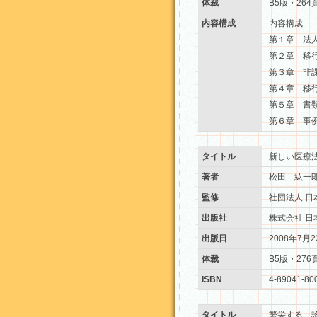
体裁
B5版・264
内容構成
内容構成
第１章 法
第２章 移
第３章 非
第４章 移
第５章 書
第６章 事
タイトル
新しい医療
著者
松田 紘一
監修
社団法人 日
出版社
株式会社 日
出版日
2008年7月2
体裁
B5版・276
ISBN
4-89041-80
タイトル
繁栄する 