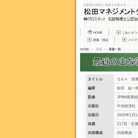
お客様の成長と発展を支援する
HOME
ごあいさつ
著書・雑誌
メルマ
HOME
>
著書
>
著書一覧
タイトル
Ｑ＆Ａ 医
編著
松田 紘一
監修
JPBM医業
出版社
中央経済社
出版日
2020年1月
体裁
217頁・定価
内容構成
内容構成