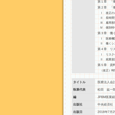
第１章 「
第２章 「
Ⅰ 改正の
Ⅱ 長時間
Ⅲ 雇用形
Ⅳ 個別特
第３章 働
Ⅰ 医療機
Ⅱ 働くシ
第４章 リ
Ⅰ リスク
Ⅱ 就業規
第５章 資
（改正）時
タイトル
医療法人会
執筆代表
松田 紘一
編
JPBM医業
出版社
中央経済社
出版日
2018年7月2