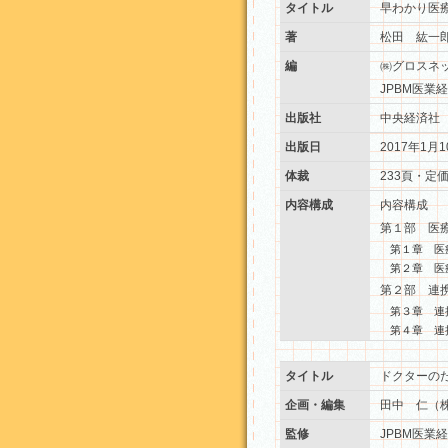
タイトル
早わかり医
著
松田 紘一
編
㈱グロスネ
JPBM医業
出版社
中央経済社
出版日
2017年1月1
体裁
233頁・定価
内容構成
内容構成
第１部 医
第１章 医
第２章 医
第２部 連
第３章 連
第４章 連
タイトル
ドクターの
企画・編集
田中 仁（
監修
JPBM医業