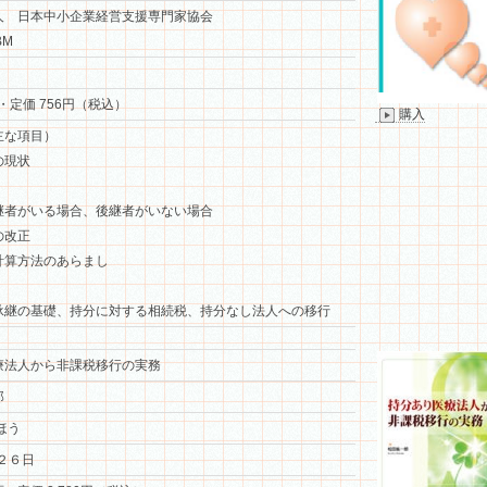
人 日本中小企業経営支援専門家協会
BM
・定価 756円（税込）
購入
主な項目）
の現状
継者がいる場合、後継者がいない場合
の改正
計算方法のあらまし
承継の基礎、持分に対する相続税、持分なし法人への移行
療法人から非課税移行の実務
郎
ほう
月２６日