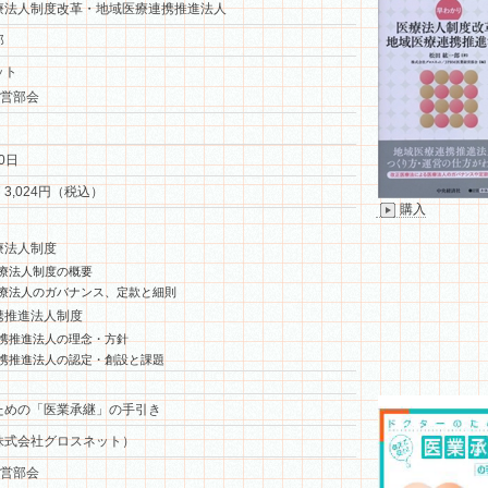
療法人制度改革・地域医療連携推進法人
郎
ット
経営部会
0日
 3,024円（税込）
購入
療法人制度
療法人制度の概要
療法人のガバナンス、定款と細則
携推進法人制度
携推進法人の理念・方針
携推進法人の認定・創設と課題
ための「医業承継」の手引き
株式会社グロスネット）
経営部会