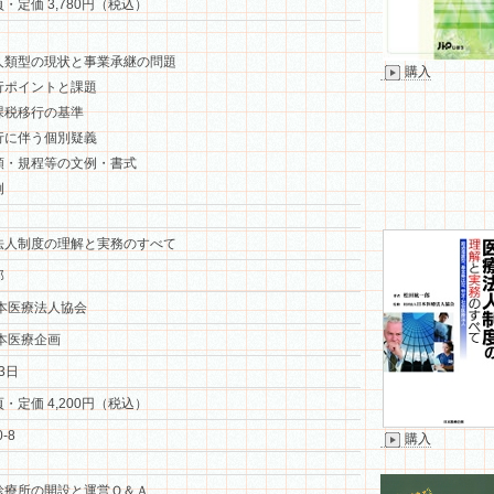
頁・定価 3,780円（税込）
人類型の現状と事業承継の問題
購入
行ポイントと課題
課税移行の基準
行に伴う個別疑義
類・規程等の文例・書式
例
法人制度の理解と実務のすべて
郎
本医療法人協会
本医療企画
3日
頁・定価 4,200円（税込）
0-8
購入
診療所の開設と運営Ｑ＆Ａ