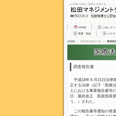
お客様の成長と発展を支援する
HOME
ごあいさつ
著書・雑誌
メルマ
HOME
>
事業報告書等分析
>
事業報
調査報告書
平成18年６月21日法律
正する法律（以下「医療
人における事業報告書等の様
日 最終改正 医政指発第1
う。）された。
この報告書等通知の発遣に