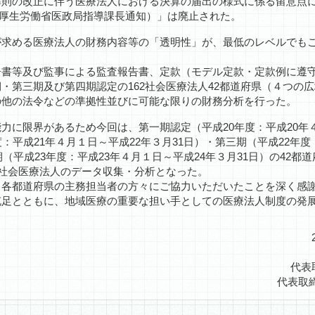
則の改正に伴う医療法人における決算の届出の様式に係る留意点につ
2号厚生労働省医政局指導課長通知）」は廃止された。
求める医療法人の財務内容等の「透明性」が、最低のレベルでも
書等及び監事による監査報告書、定款（モデル定款・定款例に遵守
・第三期及び第四期認定の162社会医療法人42都道府県（４つの
の他の法令などの準拠性並びに可能な限りの財務分析を行った。
に限界があるため今回は、第一期認定（平成20年度：平成20年４
：平成21年４月１日～平成22年３月31日）・第三期（平成22年度
期（平成23年度：平成23年４月１日～平成24年３月31日）の42
の社会医療法人のデータ収集・分析となった。
各都道府県の主務担当者の方々にご協力いただいたことを深く感
充足とともに、地域医療の重要な担い手としての医療法人制度の発
代表
代表取