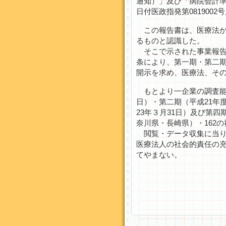
通知）」及び「病院会計準
日付医政指発第081900
この報告書は、医療法が
るものと認識した。
そこで示された事業報告
条により、第一期・第二期
開示を求め、医療法、そ
もとより一企業の調査能力
日）・第二期（平成21年度
23年３月31日）及び第四
奈川県・長崎県）・162
閲覧・データ収集に当り
医療法人の社会的責任の
てやまない。