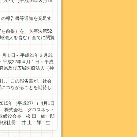
いて（平成16年８月19
この報告書等通知を充足す
を前提）を、医療法第52
広域法人を含む）全てに閲覧
月１日～平成21年３月31
：平成22年４月１日～平成
都道府県及び広域医療法人（神
謝し、この報告書が、社会
展につながることを期待し
2015年（平成27年）4月1日
株式会社 グロスネット
取締役会長 松 田 紘一郎
締役社長 井 上 輝 生