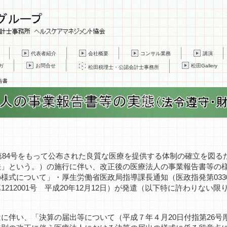
代表者紹介
会社概要
コンサル業務
講演
ガ
お問合せ
松田Gallery
松田税理士・公認会計士事務所
告書
第84号をもって公布された良質な医療を提供する体制の確立を図る
法」という。）の施行に伴い、改正後の医療法人の事業報告書等の
式について」・厚生労働省医政局指導課長通知（医政指発第03300
212001号 平成20年12月12日）が発遣（以下特に許わりない
伴い、「決算の届出等について（平成７年４月20日付指第26号