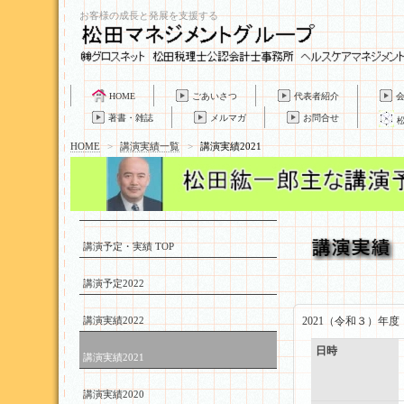
お客様の成長と発展を支援する
HOME
ごあいさつ
代表者紹介
著書・雑誌
メルマガ
お問合せ
HOME
>
講演実績一覧
>
講演実績2021
講演予定・実績 TOP
講演予定2022
講演実績2022
2021（令和３）年
日時
講演実績2021
講演実績2020