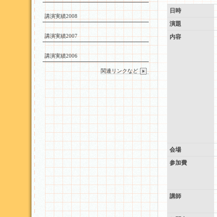
日時
講演実績2008
演題
講演実績2007
内容
講演実績2006
関連リンクなど
会場
参加費
講師