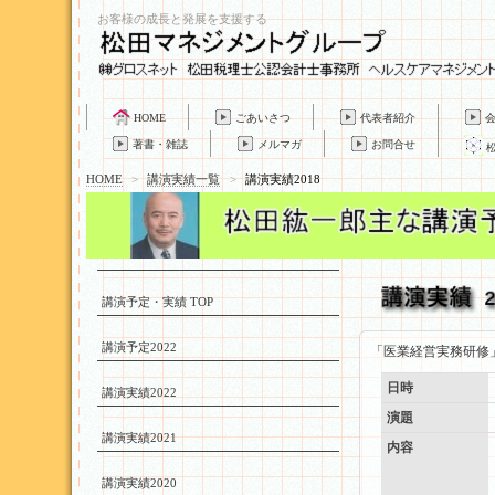
お客様の成長と発展を支援する
HOME
ごあいさつ
代表者紹介
著書・雑誌
メルマガ
お問合せ
HOME
>
講演実績一覧
>
講演実績2018
講演予定・実績 TOP
講演予定2022
「医業経営実務研修
日時
講演実績2022
演題
講演実績2021
内容
講演実績2020