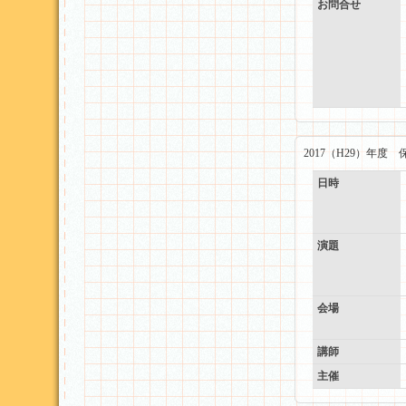
お問合せ
2017（H29）年
日時
演題
会場
講師
主催