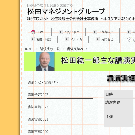
お客様の成長と発展を支援する
HOME
ごあいさつ
代表者紹介
著書・雑誌
メルマガ
お問合せ
HOME
>
講演実績一覧
>
講演実績2008
講演予定・実績 TOP
日時
講演予定2022
講演内容
講演実績2022
主催
講演実績2021
講演実績2020