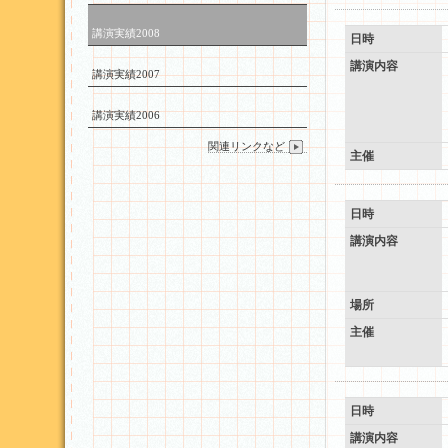
講演実績2008
日時
講演内容
講演実績2007
講演実績2006
関連リンクなど
主催
日時
講演内容
場所
主催
日時
講演内容